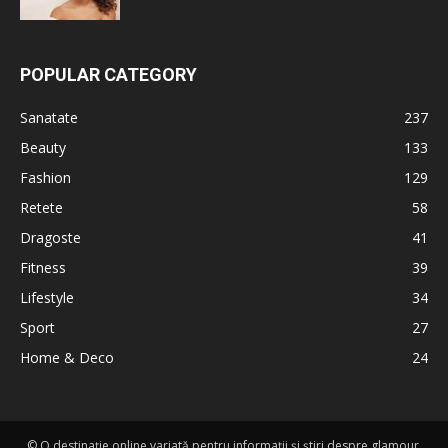
POPULAR CATEGORY
Sanatate
237
Beauty
133
Fashion
129
Retete
58
Dragoste
41
Fitness
39
Lifestyle
34
Sport
27
Home & Deco
24
© O destinație online variată pentru informații și știri despre glamour,