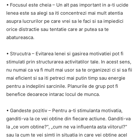
• Focusul este cheia – Un alt pas important in a-ti ucide
lenea este sa alegi sa iti concentrezi mai mult atentia
asupra lucrurilor pe care vrei sa le faci si sa impiedici
orice distractie sau tentatie care ar putea sa te
abatureasca.
• Strucutra – Evitarea lenei si gasirea motivatiei pot fi
stimulati prin structurarea activitatilor tale. In acest sens,
nu numai ca va fi mult mai usor sa te organizezi ci si sa fii
mai eficient si sa iti petreci mai putin timp sau energie
pentru a indeplini sarcinile. Planurile de grup pot fi
benefice deoarece intarac locul de munca.
• Gandeste pozitiv – Pentru a-ti stimulanta motivatia,
ganditi-va la ce vei obtine din fiecare actiune. Ganditi-va
la „ce vom obtine?”, „cum ne va influenta asta viitorul?”
sau la cum te vei simti in situatia in care vei obtine acel