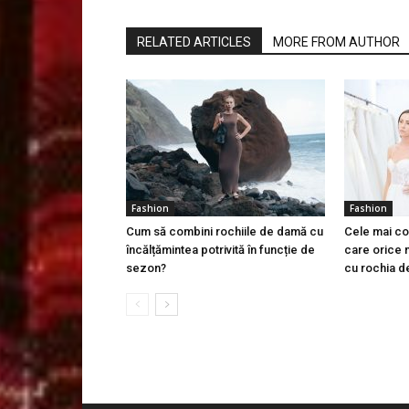
RELATED ARTICLES
MORE FROM AUTHOR
Fashion
Fashion
Cum să combini rochiile de damă cu
Cele mai co
încălțămintea potrivită în funcție de
care orice m
sezon?
cu rochia d