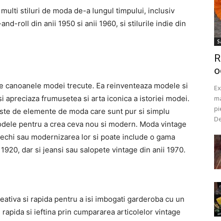
 multi stiluri de moda de-a lungul timpului, inclusiv
and-roll din anii 1950 si anii 1960, si stilurile indie din
S
R
o
pe canoanele modei trecute. Ea reinventeaza modele si
Ex
i apreciaza frumusetea si arta iconica a istoriei modei.
ma
pi
ste de elemente de moda care sunt pur si simplu
De
modele pentru a crea ceva nou si modern. Moda vintage
 vechi sau modernizarea lor si poate include o gama
ii 1920, dar si jeansi sau salopete vintage din anii 1970.
ativa si rapida pentru a isi imbogati garderoba cu un
 rapida si ieftina prin cumpararea articolelor vintage