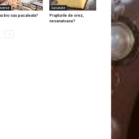
iverse
Sanatate
a bio sau pacaleala?
Prajiturile de orez,
nesanatoase?