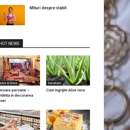
Mituri despre slabit
HOT NEWS
ome & Deco
Sanatate
voare persane –
Cum ingrijim Aloe vera
ndinta in decorarea
sei