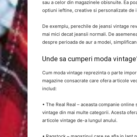
sau a celor din magazinele obisnuite. Ea poa
optiuni ieftine, creative si personalizate de
De exemplu, perechile de jeansi vintage reviz
mai mici decat jeansii normali. De asemenea,
despre perioada de aur a modei, simplifica
Unde sa cumperi moda vintage
Cum moda vintage reprezinta o parte import
magazine consacrate care ofera articole vec
includ:
• The Real Real – aceasta companie online s
vintage din mai multe categorii. Acesta ofera
articole vintage de-a lungul anului.
• Ragstock – magazinul care se afla in lant na