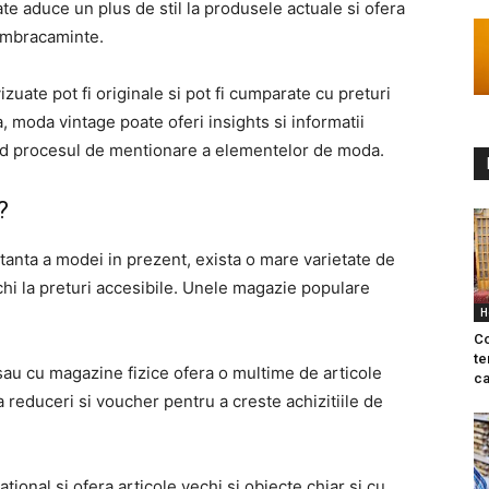
te aduce un plus de stil la produsele actuale si ofera
 imbracaminte.
uate pot fi originale si pot fi cumparate cu preturi
 moda vintage poate oferi insights si informatii
nd procesul de mentionare a elementelor de moda.
?
anta a modei in prezent, exista o mare varietate de
hi la preturi accesibile. Unele magazie populare
H
Co
te
au cu magazine fizice ofera o multime de articole
ca
 reduceri si voucher pentru a creste achizitiile de
tional si ofera articole vechi si obiecte chiar si cu