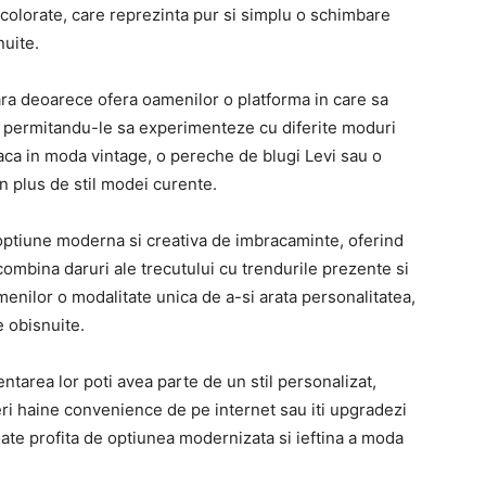
 colorate, care reprezinta pur si simplu o schimbare
nuite.
a deoarece ofera oamenilor o platforma in care sa
 permitandu-le sa experimenteze cu diferite moduri
ca in moda vintage, o pereche de blugi Levi sau o
un plus de stil modei curente.
optiune moderna si creativa de imbracaminte, oferind
a combina daruri ale trecutului cu trendurile prezente si
amenilor o modalitate unica de a-si arata personalitatea,
e obisnuite.
ntarea lor poti avea parte de un stil personalizat,
mperi haine convenience de pe internet sau iti upgradezi
ate profita de optiunea modernizata si ieftina a moda