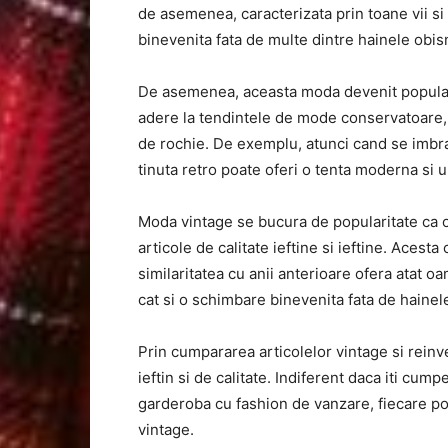
de asemenea, caracterizata prin toane vii si
binevenita fata de multe dintre hainele obis
De asemenea, aceasta moda devenit popular
adere la tendintele de mode conservatoare,
de rochie. De exemplu, atunci cand se imbra
tinuta retro poate oferi o tenta moderna si 
Moda vintage se bucura de popularitate ca 
articole de calitate ieftine si ieftine. Acest
similaritatea cu anii anterioare ofera atat o
cat si o schimbare binevenita fata de hainel
Prin cumpararea articolelor vintage si reinve
ieftin si de calitate. Indiferent daca iti cu
garderoba cu fashion de vanzare, fiecare po
vintage.