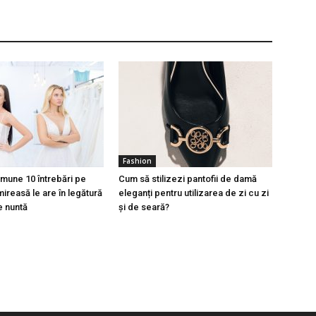
Fashion
mune 10 întrebări pe
Cum să stilizezi pantofii de damă
ireasă le are în legătură
eleganți pentru utilizarea de zi cu zi
e nuntă
și de seară?