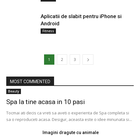
Aplicatii de slabit pentru iPhone si
Android
Fitness
1
2
3
MOST COMMENTED
Beauty
Spa la tine acasa in 10 pasi
Tocmai ati decis ca vreti sa aveti o experienta de Spa completa si
sa o reproduceti acasa. Desigur, aceasta este o idee minunata si...
Imagini dragute cu animale