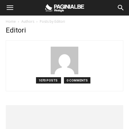
Home
Authors
Posts by Editori
Editori
1070 POSTS
0 COMMENTS