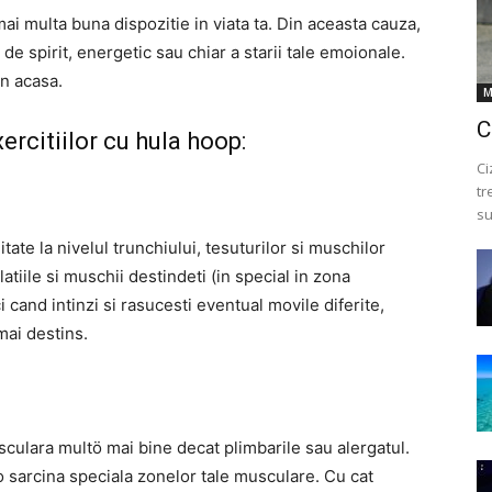
ai multa buna dispozitie in viata ta. Din aceasta cauza,
de spirit, energetic sau chiar a starii tale emoionale.
in acasa.
M
C
xercitiilor cu hula hoop:
Ci
tr
su
itate la nivelul trunchiului, tesuturilor si muschilor
latiile si muschii destindeti (in special in zona
 cand intinzi si rasucesti eventual movile diferite,
mai destins.
usculara multö mai bine decat plimbarile sau alergatul.
 o sarcina speciala zonelor tale musculare. Cu cat