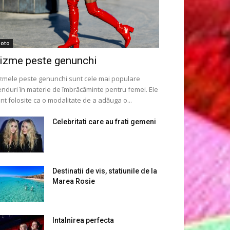
oto
izme peste genunchi
zmele peste genunchi sunt cele mai populare
enduri în materie de îmbrăcăminte pentru femei. Ele
nt folosite ca o modalitate de a adăuga o...
Celebritati care au frati gemeni
Destinatii de vis, statiunile de la
Marea Rosie
Intalnirea perfecta