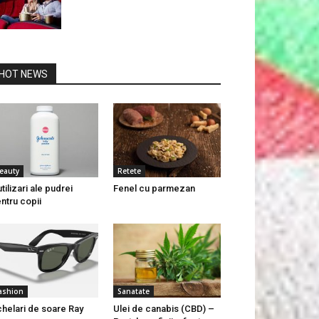
HOT NEWS
eauty
Retete
utilizari ale pudrei
Fenel cu parmezan
ntru copii
ashion
Sanatate
helari de soare Ray
Ulei de canabis (CBD) –