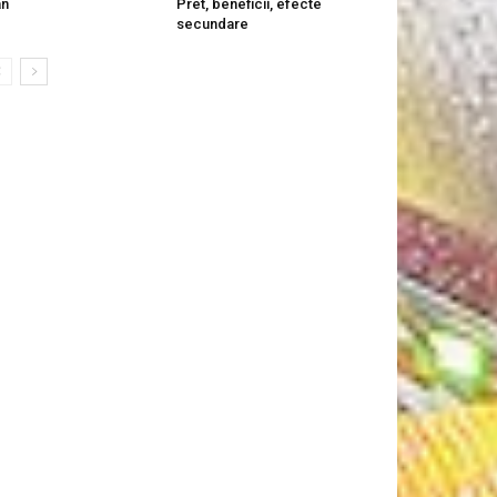
an
Pret, beneficii, efecte
secundare