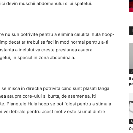
nici devin muschii abdomenului si ai spatelui.
re nu sun potrivite pentru a elimina celulita, hula hoop-
imp decat ar trebui sa faci in mod normal pentru a-ti
onstanta a inelului va creste presiunea asupra
elui, in special in zona abdominala.
B
8 
pe
se misca in directia potrivita cand sunt plasati langa
nea asupra core-ului si burta, de asemenea, iti
tate. Planetele Hula hoop se pot folosi pentru a stimula
ei vertebrale pentru acest motiv este si unul dintre
F
Oc