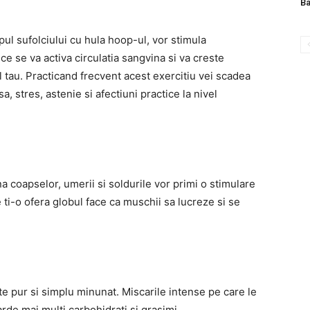
B
pul sufolciului cu hula hoop-ul, vor stimula
ce se va activa circulatia sangvina si va creste
tau. Practicand frecvent acest exercitiu vei scadea
a, stres, astenie si afectiuni practice la nivel
a coapselor, umerii si soldurile vor primi o stimulare
ti-o ofera globul face ca muschii sa lucreze si se
e pur si simplu minunat. Miscarile intense pe care le
arde mai multi carbohidrati si grasimi.