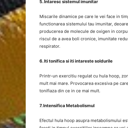
5. Intaresc sistemul imunitar
Miscarile dinamice pe care le vei face in tim
functionarea sistemului tau imunitar, deoare
producerea de molecule de oxigen in corpul 
riscul de a avea boli cronice, imunitate redus
respirator.
6. Iti tonifica si iti intareste soldurile
Printr-un exercitiu regulat cu hula hoop, zon
mult mai mare. Provocarea excesiva pe care 
tonifiaza din ce in ce mai mult.
7. Intensifica Metabolismul
Efectul hula hoop asupra metabolismului est
faceti in timpul exercitiilor inseamna ca vei 