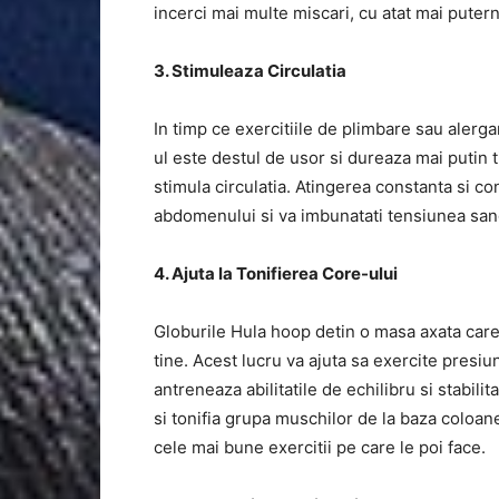
incerci mai multe miscari, cu atat mai puter
3. Stimuleaza Circulatia
In timp ce exercitiile de plimbare sau alerga
ul este destul de usor si dureaza mai putin t
stimula circulatia. Atingerea constanta si c
abdomenului si va imbunatati tensiunea sang
4. Ajuta la Tonifierea Core-ului
Globurile Hula hoop detin o masa axata care 
tine. Acest lucru va ajuta sa exercite presiu
antreneaza abilitatile de echilibru si stabili
si tonifia grupa muschilor de la baza coloan
cele mai bune exercitii pe care le poi face.