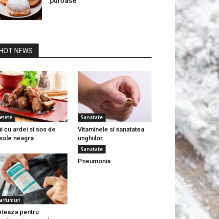
pufoase
HOT NEWS
etete
Sanatate
i cu ardei si sos de
Vitaminele si sanatatea
sole neagra
unghiilor
Sanatate
Pneumonia
arfumuri
teaza pentru