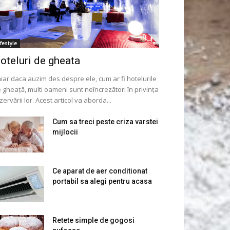
ifestyle
oteluri de gheata
iar daca auzim des despre ele, cum ar fi hotelurile
 gheață, multi oameni sunt neîncrezători în privința
zervării lor. Acest articol va aborda...
Cum sa treci peste criza varstei
mijlocii
Ce aparat de aer conditionat
portabil sa alegi pentru acasa
Retete simple de gogosi