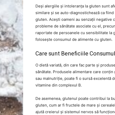
Deși alergiile și intoleranța la gluten sunt 
similare și se auto-diagnostichează ca fiind a
gluten. Acești oameni au senzații negative
probleme de sănătate asociate cu el, precum
raportate de persoanele cu sensibilitate la 
folosește consumul de alimente cu gluten.
Care sunt Beneficiile Consumul
O dietă variată, din care fac parte și produ
sănătate. Produsele alimentare care conțin g
sau malnutriție, poate fi o sursă excelentă de n
vitamine din complexul B.
De asemenea, glutenul poate contribui la bu
gluten, cum ar fi fructele de mare și cereale
ajută creierul și sistemul nervos să funcțio