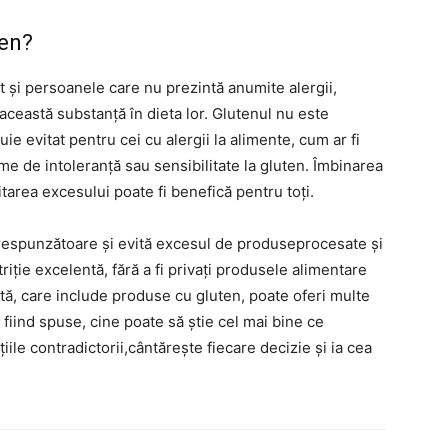
ten?
t și persoanele care nu prezintă anumite alergii,
această substanță în dieta lor. Glutenul nu este
uie evitat pentru cei cu alergii la alimente, cum ar fi
rme de intoleranță sau sensibilitate la gluten. Îmbinarea
tarea excesului poate fi benefică pentru toți.
orespunzătoare și evită excesul de produseprocesate și
iție excelentă, fără a fi privați produsele alimentare
rată, care include produse cu gluten, poate oferi multe
 fiind spuse, cine poate să știe cel mai bine ce
le contradictorii,cântărește fiecare decizie și ia cea