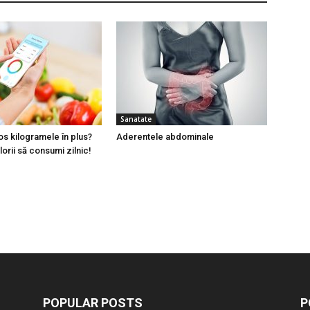
Sanatate
jos kilogramele în plus?
Aderentele abdominale
lorii să consumi zilnic!
POPULAR POSTS
P