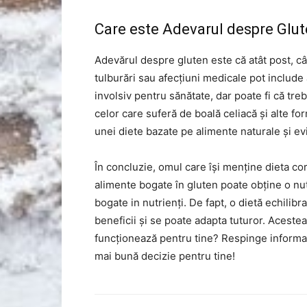
Care este Adevarul despre Glu
Adevărul despre gluten este că atât post, câ
tulburări sau afecțiuni medicale pot include 
involsiv pentru sănătate, dar poate fi că treb
celor care suferă de boală celiacă și alte fo
unei diete bazate pe alimente naturale și evi
În concluzie, omul care își menține dieta c
alimente bogate în gluten poate obține o nutr
bogate in nutrienți. De fapt, o dietă echilib
beneficii și se poate adapta tuturor. Acestea
funcționează pentru tine? Respinge informații
mai bună decizie pentru tine!