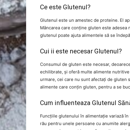
Ce este Glutenul?
Glutenul este un amestec de proteine. El apar
Mâncarea care conține gluten este adesea ma
glutenul poate ajuta alimentele să se îndepă
Cui ii este necesar Glutenul?
Consumul de gluten este necesar, deoarece e
echilibrate, și oferă multe alimente nutritiv
urmare, cei care nu sunt afectați de glute
alimente care conțin gluten, pentru a se buc
Cum influenteaza Glutenul Săn
Funcțiile glutenului în alimentație variază în
rău pentru unele persoane cu anumite alergii