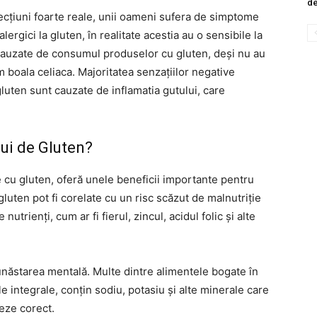
de
afecțiuni foarte reale, unii oameni sufera de simptome
lergici la gluten, în realitate acestia au o sensibile la
 cauzate de consumul produselor cu gluten, deși nu au
 boala celiaca. Majoritatea senzațiilor negative
gluten sunt cauzate de inflamatia gutului, care
ui de Gluten?
se cu gluten, oferă unele beneficii importante pentru
luten pot fi corelate cu un risc scăzut de malnutriție
utrienți, cum ar fi fierul, zincul, acidul folic și alte
năstarea mentală. Multe dintre alimentele bogate în
le integrale, conțin sodiu, potasiu și alte minerale care
neze corect.