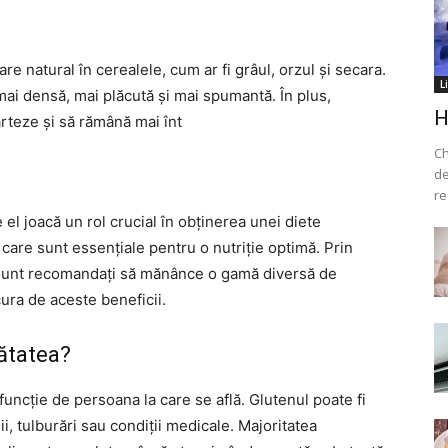
e natural în cerealele, cum ar fi grâul, orzul și secara.
L
i densă, mai plăcută și mai spumantă. În plus,
H
rteze și să rămână mai înt
Ch
de
re
l joacă un rol crucial în obținerea unei diete
e care sunt essențiale pentru o nutriție optimă. Prin
n sunt recomandați să mănânce o gamă diversă de
ura de aceste beneficii.
ătatea?
 funcție de persoana la care se află. Glutenul poate fi
, tulburări sau condiții medicale. Majoritatea