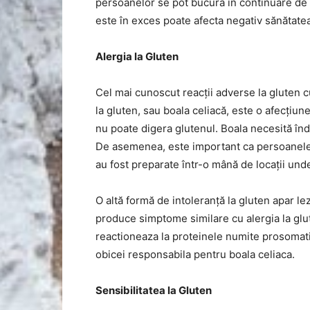
persoanelor se pot bucura în continuare de 
este în exces poate afecta negativ sănătatea
Alergia la Gluten
Cel mai cunoscut reacții adverse la gluten cu
la gluten, sau boala celiacă, este o afecți
nu poate digera glutenul. Boala necesită înd
De asemenea, este important ca persoanele 
au fost preparate într-o mână de locații unde
O altă formă de intoleranță la gluten apar l
produce simptome similare cu alergia la glu
reactioneaza la proteinele numite prosomati 
obicei responsabila pentru boala celiaca.
Sensibilitatea la Gluten