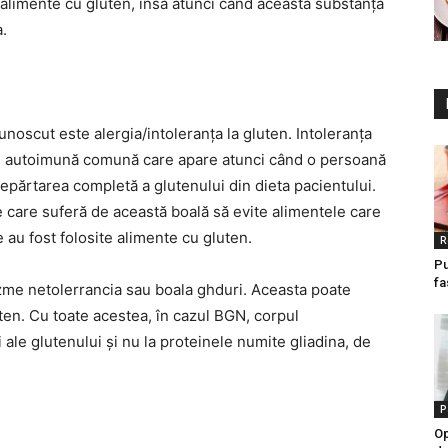
alimente cu gluten, însă atunci când această substanță
.
noscut este alergia/intoleranța la gluten. Intoleranța
une autoimună comună care apare atunci când o persoană
epărtarea completă a glutenului din dieta pacientului.
care suferă de această boală să evite alimentele care
 au fost folosite alimente cu gluten.
R
Pu
fa
ezme netolerrancia sau boala ghduri. Aceasta poate
ten. Cu toate acestea, în cazul BGN, corpul
ale glutenului și nu la proteinele numite gliadina, de
P
Op