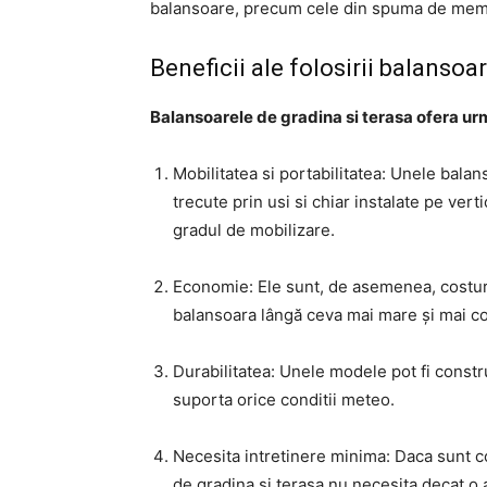
balansoare, precum cele din spuma de mem
Beneficii ale folosirii balansoa
Balansoarele de gradina si terasa ofera ur
Mobilitatea si portabilitatea: Unele balan
trecute prin usi si chiar instalate pe verti
gradul de mobilizare.
Economie: Ele sunt, de asemenea, costur
balansoara lângă ceva mai mare și mai cos
Durabilitatea: Unele modele pot fi constru
suporta orice conditii meteo.
Necesita intretinere minima: Daca sunt co
de gradina si terasa nu necesita decat o 