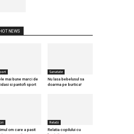
HOT NEWS
port
Sanatate
le mai bune marci de
Nu lasa bebelusul sa
idasi si pantofi sport
doarma pe burtica!
iri
Relatii
imul om care a pasit
Relatia copilului cu