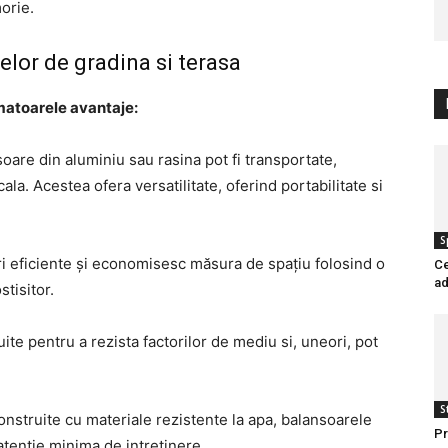
orie.
relor de gradina si terasa
matoarele avantaje:
soare din aluminiu sau rasina pot fi transportate,
cala. Acestea ofera versatilitate, oferind portabilitate si
S
i eficiente și economisesc măsura de spațiu folosind o
Ce
ad
tisitor.
ite pentru a rezista factorilor de mediu si, uneori, pot
St
nstruite cu materiale rezistente la apa, balansoarele
Pr
atentie minima de intretinere.