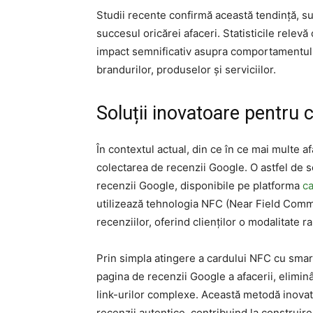
Studii recente confirmă această tendință, su
succesul oricărei afaceri. Statisticile relevă
impact semnificativ asupra comportamentulu
brandurilor, produselor și serviciilor.
Soluții inovatoare pentru c
În contextul actual, din ce în ce mai multe af
colectarea de recenzii Google. O astfel de 
recenzii Google, disponibile pe platforma
ca
utilizează tehnologia NFC (Near Field Commu
recenziilor, oferind clienților o modalitate 
Prin simpla atingere a cardului NFC cu smart
pagina de recenzii Google a afacerii, elimin
link-urilor complexe. Această metodă inovat
recenzii autentice, contribuind la construirea 