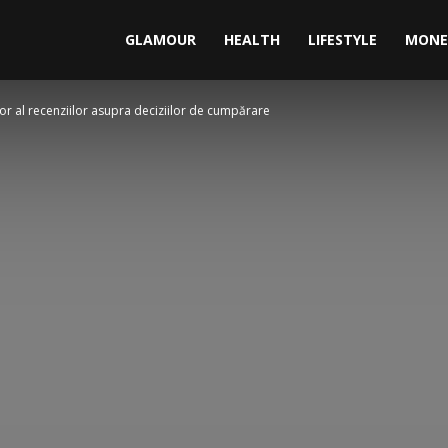
GLAMOUR
HEALTH
LIFESTYLE
MONE
jor al recenziilor asupra deciziilor de cumpărare