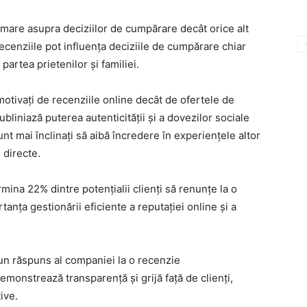
 mare asupra deciziilor de cumpărare decât orice alt
 recenziile pot influența deciziile de cumpărare chiar
artea prietenilor și familiei.
motivați de recenziile online decât de ofertele de
liniază puterea autenticității și a dovezilor sociale
nt mai înclinați să aibă încredere în experiențele altor
 directe.
ina 22% dintre potențialii clienți să renunțe la o
tanța gestionării eficiente a reputației online și a
 un răspuns al companiei la o recenzie
emonstrează transparență și grijă față de clienți,
ive.