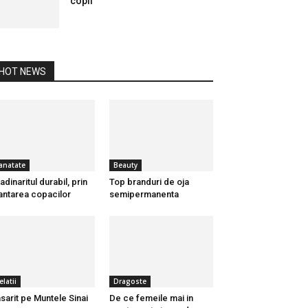
copii
HOT NEWS
anatate
Beauty
adinaritul durabil, prin
Top branduri de oja
antarea copacilor
semipermanenta
elatii
Dragoste
sarit pe Muntele Sinai
De ce femeile mai in