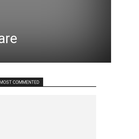
l
are
MOST COMMENTED