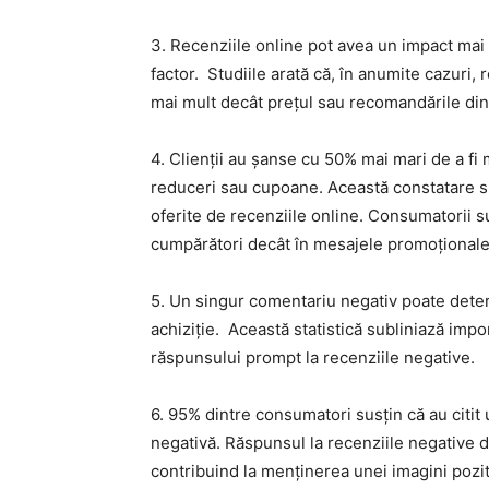
3. Recenziile online pot avea un impact mai
factor. Studiile arată că, în anumite cazuri,
mai mult decât prețul sau recomandările din p
4. Clienții au șanse cu 50% mai mari de a fi 
reduceri sau cupoane. Această constatare sub
oferite de recenziile online. Consumatorii su
cumpărători decât în mesajele promoționale
5. Un singur comentariu negativ poate determ
achiziție. Această statistică subliniază impor
răspunsului prompt la recenziile negative.
6. 95% dintre consumatori susțin că au citit
negativă. Răspunsul la recenziile negative d
contribuind la menținerea unei imagini pozit