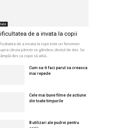
itate
ificultatea de a invata la copii
ficultatea de a invata la copii este un fenomen
upra căruia părinții se gândesc destul de des. Se
tâmplă des ca copiii să aibă...
Cum sa-ti faci parul sa creasca
mai repede
Cele mai bune filme de actiune
din toate timpurile
8 utilizari ale pudrei pentru