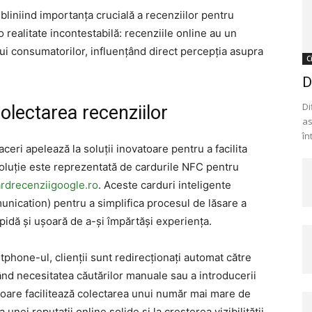
bliniind importanța crucială a recenziilor pentru
 o realitate incontestabilă: recenziile online au un
i consumatorilor, influențând direct percepția asupra
C
D
Di
olectarea recenziilor
as
în
aceri apelează la soluții inovatoare pentru a facilita
soluție este reprezentată de cardurile NFC pentru
rdrecenziigoogle.ro
. Aceste carduri inteligente
nication) pentru a simplifica procesul de lăsare a
rapidă și ușoară de a-și împărtăși experiența.
phone-ul, clienții sunt redirecționați automat către
ând necesitatea căutărilor manuale sau a introducerii
oare facilitează colectarea unui număr mai mare de
unei reputații online solide și la creșterea vizibilității