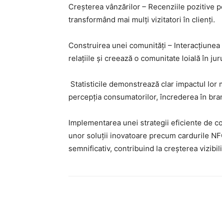
Creșterea vânzărilor – Recenziile pozitive 
transformând mai mulți vizitatori în clienți.
Construirea unei comunități – Interacțiunea 
relațiile și creează o comunitate loială în jur
Statisticile demonstrează clar impactul lor 
percepția consumatorilor, încrederea în brand
Implementarea unei strategii eficiente de co
unor soluții inovatoare precum cardurile NFC
semnificativ, contribuind la creșterea vizibilităț