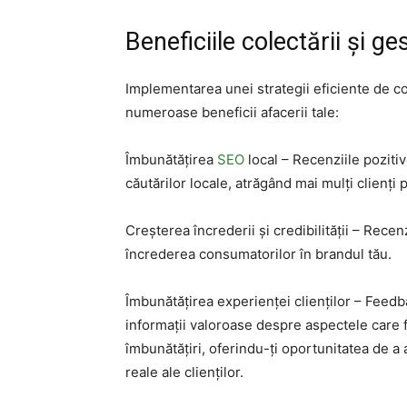
Beneficiile colectării și ge
Implementarea unei strategii eficiente de co
numeroase beneficii afacerii tale:
Îmbunătățirea
SEO
local – Recenziile pozitive
căutărilor locale, atrăgând mai mulți clienți 
Creșterea încrederii și credibilității – Rece
încrederea consumatorilor în brandul tău.
Îmbunătățirea experienței clienților – Feedb
informații valoroase despre aspectele care 
îmbunătățiri, oferindu-ți oportunitatea de a a
reale ale clienților.