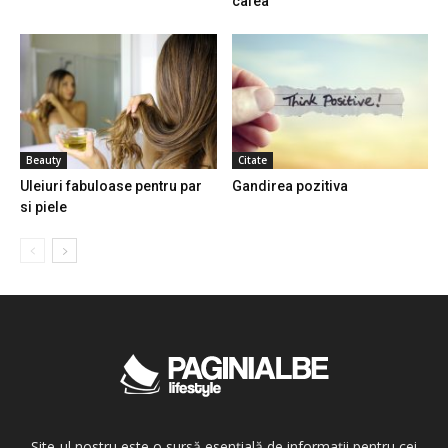
cafea
Beauty
Citate
Uleiuri fabuloase pentru par
Gandirea pozitiva
si piele
Site-ul nostru este o sursă esențială de informații pentru cei