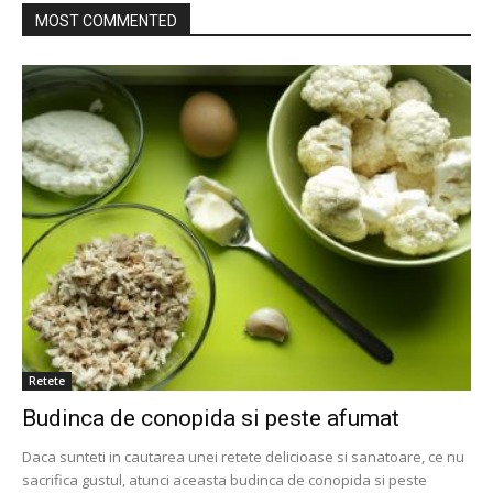
MOST COMMENTED
Retete
Budinca de conopida si peste afumat
Daca sunteti in cautarea unei retete delicioase si sanatoare, ce nu
sacrifica gustul, atunci aceasta budinca de conopida si peste