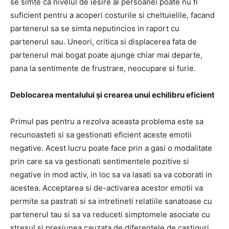
se simte ca nivelul de iesire al persoanei poate nu fi
suficient pentru a acoperi costurile si cheltuielile, facand
partenerul sa se simta neputincios in raport cu
partenerul sau. Uneori, critica si displacerea fata de
partenerul mai bogat poate ajunge chiar mai departe,
pana la sentimente de frustrare, neocupare si furie.
Deblocarea mentalului și crearea unui echilibru eficient
Primul pas pentru a rezolva aceasta problema este sa
recunoasteti si sa gestionati eficient aceste emotii
negative. Acest lucru poate face prin a gasi o modalitate
prin care sa va gestionati sentimentele pozitive si
negative in mod activ, in loc sa va lasati sa va coborati in
acestea. Acceptarea si de-activarea acestor emotii va
permite sa pastrati si sa intretineti relatiile sanatoase cu
partenerul tau si sa va reduceti simptomele asociate cu
stresul si presiunea cauzata de diferentele de castiguri.