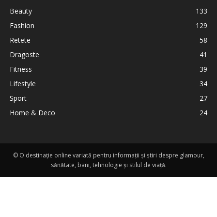
Beauty
133
Fashion
129
Retete
58
Dragoste
41
Fitness
39
Lifestyle
34
Sport
27
Home & Deco
24
© O destinație online variată pentru informații și știri despre glamour,
sănătate, bani, tehnologie și stilul de viață.