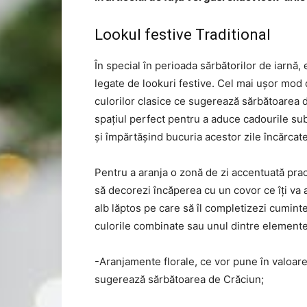
Lookul festive Traditional
În special în perioada sărbătorilor de iarnă,
legate de lookuri festive. Cel mai ușor mod d
culorilor clasice ce sugerează sărbătoarea d
spațiul perfect pentru a aduce cadourile sub
și împărtășind bucuria acestor zile încărcat
Pentru a aranja o zonă de zi accentuată prac
să decorezi încăperea cu un covor ce îți va 
alb lăptos pe care să îl completizezi cumint
culorile combinate sau unul dintre elementel
-Aranjamente florale, ce vor pune în valoare
sugerează sărbătoarea de Crăciun;