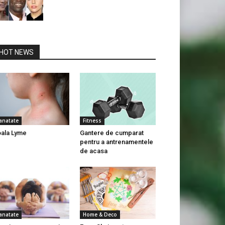
HOT NEWS
anatate
Fitness
ala Lyme
Gantere de cumparat
pentru a antrenamentele
de acasa
anatate
Home & Deco