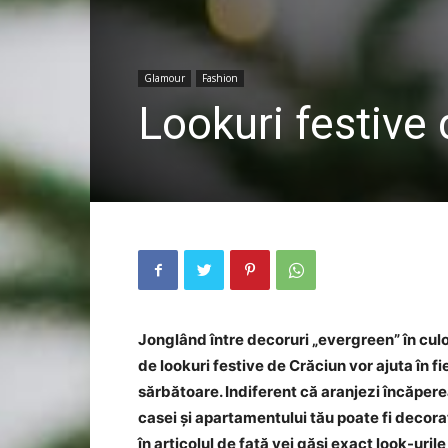
Glamour
Fashion
Lookuri festive
Jonglând între decoruri „evergreen” în culor
de lookuri festive de Crăciun vor ajuta în 
sărbătoare. Indiferent că aranjezi încăperea
casei și apartamentului tău poate fi decorat 
în articolul de față vei găsi exact look-uril