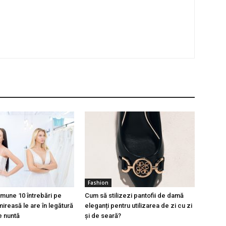
Fashion
mune 10 întrebări pe
Cum să stilizezi pantofii de damă
ireasă le are în legătură
eleganți pentru utilizarea de zi cu zi
e nuntă
și de seară?