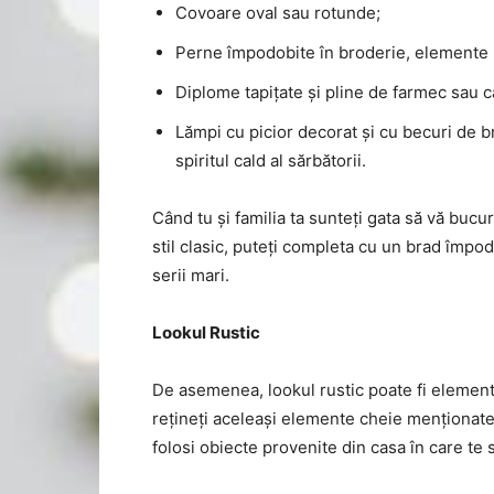
Covoare oval sau rotunde;
Perne împodobite în broderie, elemente r
Diplome tapițate și pline de farmec sau 
Lămpi cu picior decorat și cu becuri de 
spiritul cald al sărbătorii.
Când tu și familia ta sunteți gata să vă bucur
stil clasic, puteți completa cu un brad împo
serii mari.
Lookul Rustic
De asemenea, lookul rustic poate fi elementu
rețineți aceleași elemente cheie menționate
folosi obiecte provenite din casa în care te 