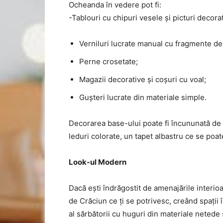
Ocheanda în vedere pot fi:
-Tablouri cu chipuri vesele și picturi decora
Verniluri lucrate manual cu fragmente de 
Perne crosetate;
Magazii decorative și coșuri cu voal;
Gușteri lucrate din materiale simple.
Decorarea base-ului poate fi încununată de
leduri colorate, un tapet albastru ce se poat
Look-ul Modern
Dacă ești îndrăgostit de amenajările interioa
de Crăciun ce ți se potrivesc, creând spații î
al sărbătorii cu huguri din materiale netede ș