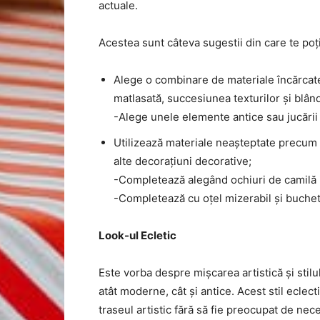
actuale.
Acestea sunt câteva sugestii din care te poț
Alege o combinare de materiale încărcate.
matlasată, succesiunea texturilor și blând
-Alege unele elemente antice sau jucării
Utilizează materiale neașteptate precum p
alte decorațiuni decorative;
-Completează alegând ochiuri de camilă 
-Completează cu oțel mizerabil și buchete 
Look-ul Ecletic
Este vorba despre mișcarea artistică și stil
atât moderne, cât și antice. Acest stil eclec
traseul artistic fără să fie preocupat de nece