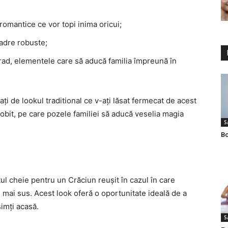
omantice ce vor topi inima oricui;
cadre robuste;
brad, elementele care să aducă familia împreună în
ați de lookul traditional ce v-ați lăsat fermecat de acest
dobit, pe care pozele familiei să aducă veselia magia
S
Bo
l cheie pentru un Crăciun reușit în cazul în care
 mai sus. Acest look oferă o oportunitate ideală de a
simți acasă.
S