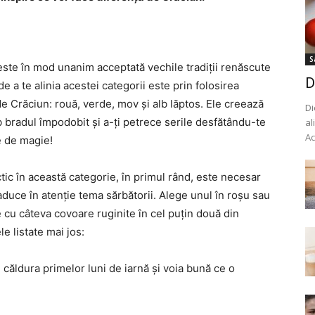
S
 este în mod unanim acceptată vechile tradiții renăscute
D
e a te alinia acestei categorii este prin folosirea
e Crăciun: rouă, verde, mov și alb lăptos. Ele creează
Di
 bradul împodobit și a-ți petrece serile desfătându-te
al
Ac
e de magie!
tic în această categorie, în primul rând, este necesar
aduce în atenție tema sărbătorii. Alege unul în roșu sau
e cu câteva covoare ruginite în cel puțin două din
e listate mai jos:
 căldura primelor luni de iarnă și voia bună ce o