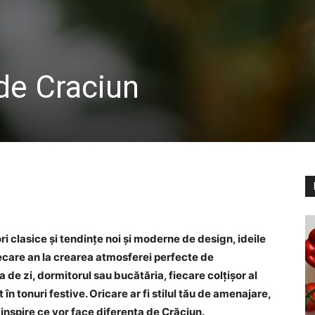
 de Craciun
i clasice și tendințe noi și moderne de design, ideile
fiecare an la crearea atmosferei perfecte de
 de zi, dormitorul sau bucătăria, fiecare colțișor al
în tonuri festive. Oricare ar fi stilul tău de amenajare,
e inspire ce vor face diferența de Crăciun.