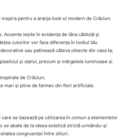
i inspira pentru a aranja look-ul modern de Crăciun:
 Accente ieșite în evidența de lâna călduță și
ețea culorilor vor face diferența în lookul tău.
 decorative sau patinează câteva obiecte din casa ta;
lasticul și oțelul, precum și mărgelele luminoase și
inspirate de Crăciun;
mari și pline de farmec din flori artificiale.
ul care se bazează pe utilizarea în comun a elementelor
tic se abate de la ideea estetică strictă urmându-și
sitatea congruenței între stiluri.