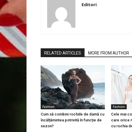
Editori
RELATED ARTICLES
MORE FROM AUTHOR
Fashion
Fashion
Cum să combini rochiile de damă cu
Cele mai co
încălțămintea potrivită în funcție de
care orice m
sezon?
cu rochia d