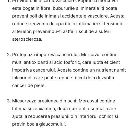
Previne bolile cardiovasculare: Faptul ca morcovul
este bogat in fibre, bubururile si minerale iti poate
preveni boli de inima si accidentele vasculare. Acesta
reduce frecventa de aparitie a inflamatiei si tensiunii
arterelor, prevenindu-ti astfel riscul de a suferi
ateroscleroza.
Protejeaza impotriva cancerului: Morcovul contine
multi antioxidanti si acid fosforic, care lupta eficient
impotriva cancerului. Acesta contine un nutrient numit
falcarinol, care poate reduce riscul de a dezvolta
cancer de piele.
Micsoreaza presiunea din ochi: Morcovul contine
luteina si zeaxantina, doua nutrienti esentiali care
ajuta la reducerea presiunii din interiorul ochilor si
previn boala glaucomului.