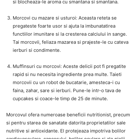
si blocheaza-le aroma cu smantana si smantana.
Morcovi cu mazare si usturoi: Aceasta reteta se
pregateste foarte usor si ajuta la imbunatatirea
functiilor imunitare si la cresterea calciului in sange.
Tai morcovii, feliaza mazarea si prajeste-le cu cateva
ierburi si condimente.
Muffinsuri cu morcovi: Aceste delicii pot fi pregatite
rapid si nu necesita ingrediente prea multe. Taieti
morcovii cu un robot de bucatarie, amesteca-i cu
faina, zahar, sare si ierburi. Pune-le intr-o tava de
cupcakes si coace-le timp de 25 de minute.
Morcovul ofera numeroase beneficii nutritionist, precum
si pentru starea de sanatate datorita proprietatilor sale
nutritive si antioxidante. El protejeaza impotriva bolilor
cardiovasculare, cancerului, bolilor oculare si ale pielii,