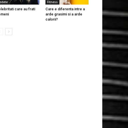
edete
Fitness
lebritati care au frati
Care e diferenta intre a
emeni
arde grasimi si a arde
calorii?