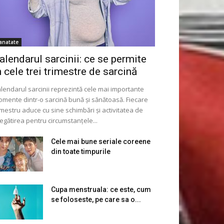
anatate
alendarul sarcinii: ce se permite
n cele trei trimestre de sarcină
lendarul sarcinii reprezintă cele mai importante
mente dintr-o sarcină bună și sănătoasă. Fiecare
imestru aduce cu sine schimbări și activitatea de
egătirea pentru circumstanțele...
Cele mai bune seriale coreene
din toate timpurile
Cupa menstruala: ce este, cum
se foloseste, pe care sa o...