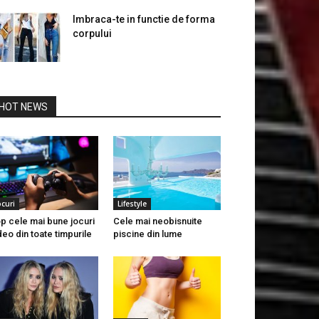
Imbraca-te in functie de forma
corpului
HOT NEWS
ocuri
Lifestyle
p cele mai bune jocuri
Cele mai neobisnuite
deo din toate timpurile
piscine din lume