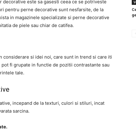
 decorative este sa gasesti ceea ce se potriveste
V
tiluri pentru perne decorative sunt nesfarsite, de la
Ce
g
 Exista in magazinele specializate si perne decorative
tatia de piele sau chiar de catifea.
n considerare si idei noi, care sunt in trend si care iti
ot fi grupate in functie de pozitii contrastante sau
rintele tale.
tive
ve, incepand de la texturi, culori si stiluri, incat
arata sarcina.
ate.