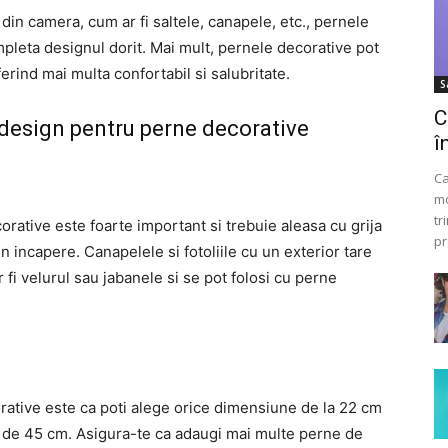
 din camera, cum ar fi saltele, canapele, etc., pernele
ompleta designul dorit. Mai mult, pernele decorative pot
ferind mai multa confortabil si salubritate.
S
C
 design pentru perne decorative
î
Ca
mo
tr
orative este foarte important si trebuie aleasa cu grija
pr
 in incapere. Canapelele si fotoliile cu un exterior tare
fi velurul sau jabanele si se pot folosi cu perne
rative este ca poti alege orice dimensiune de la 22 cm
e de 45 cm. Asigura-te ca adaugi mai multe perne de