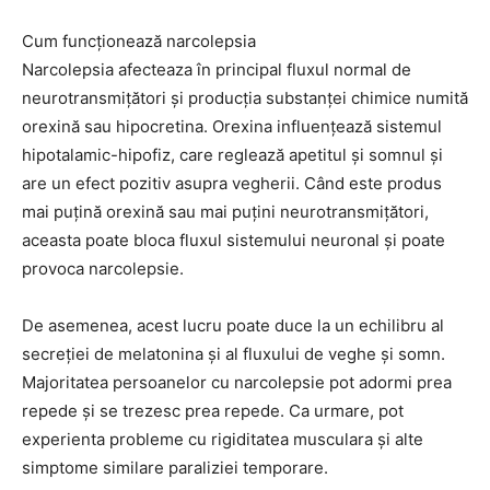
Cum funcționează narcolepsia
Narcolepsia afecteaza în principal fluxul normal de
neurotransmițători și producția substanței chimice numită
orexină sau hipocretina. Orexina influențează sistemul
hipotalamic-hipofiz, care reglează apetitul și somnul și
are un efect pozitiv asupra vegherii. Când este produs
mai puțină orexină sau mai puțini neurotransmițători,
aceasta poate bloca fluxul sistemului neuronal și poate
provoca narcolepsie.
De asemenea, acest lucru poate duce la un echilibru al
secreției de melatonina și al fluxului de veghe și somn.
Majoritatea persoanelor cu narcolepsie pot adormi prea
repede și se trezesc prea repede. Ca urmare, pot
experienta probleme cu rigiditatea musculara și alte
simptome similare paraliziei temporare.