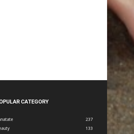
OPULAR CATEGORY
anatate
237
eauty
133