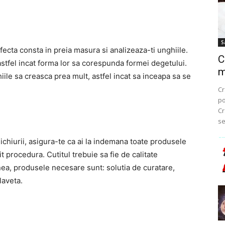
S
fecta consta in preia masura si analizeaza-ti unghiile.
C
astfel incat forma lor sa corespunda formei degetului.
m
hiile sa creasca prea mult, astfel incat sa inceapa sa se
Cr
po
Cr
se
ichiurii, asigura-te ca ai la indemana toate produsele
t procedura. Cutitul trebuie sa fie de calitate
nea, produsele necesare sunt: solutia de curatare,
laveta.