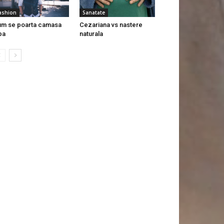
ashion
Sanatate
m se poarta camasa
Cezariana vs nastere
ba
naturala