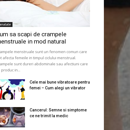
anatate
um sa scapi de crampele
enstruale in mod natural
ampele menstruale sunt un fenomen comun care
t afecta femeile in timpul ciclului menstrual.
ampele sunt dureri abdominale sau afectiuni care
 produc in...
Cele mai bune vibratoare pentru
femei – Cum alegi un vibrator
Cancerul: Semne si simptome
ce ne trimit la medic