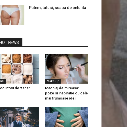
Putem, totusi, scapa de celulita
HOT NEWS
arti
Make-up
locuitorii de zahar
Machiaj de mireasa:
poze si inspiratie cu cele
mai frumoase idei