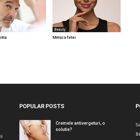
Beauty
itia
Mimica fetei
POPULAR POSTS
P
Cremele antivergeturi, o
S
solutie?
B
ii