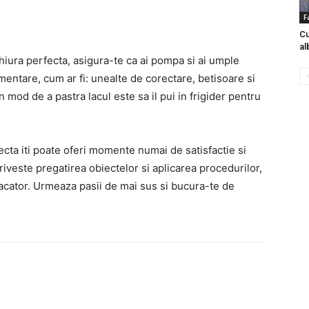
F
Cu
al
hiura perfecta, asigura-te ca ai pompa si ai umple
entare, cum ar fi: unealte de corectare, betisoare si
mod de a pastra lacul este sa il pui in frigider pentru
ecta iti poate oferi momente numai de satisfactie si
riveste pregatirea obiectelor si aplicarea procedurilor,
isfacator. Urmeaza pasii de mai sus si bucura-te de