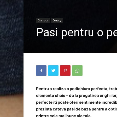
Glamour
Beauty
Pasi pentru o p
Pentru a realiza o pedichiura perfecta, trebu
elemente cheie – de la pregatirea unghiilor,
perfecte iti poate oferi sentimente incredib
prezinta cateva pasi de baza pentru a obti
printre cele mai bune ale tale.