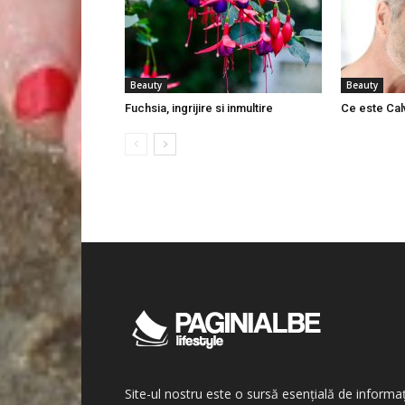
Beauty
Beauty
Fuchsia, ingrijire si inmultire
Ce este Calv
Site-ul nostru este o sursă esențială de informaț