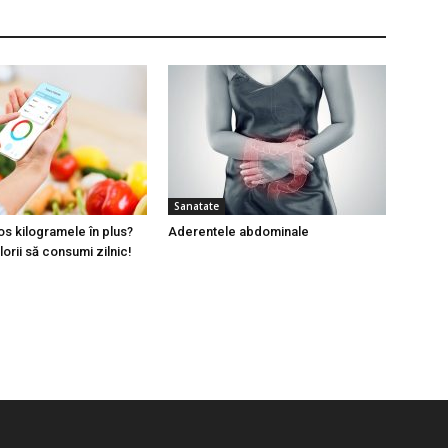
Sanatate
jos kilogramele în plus?
Aderentele abdominale
lorii să consumi zilnic!