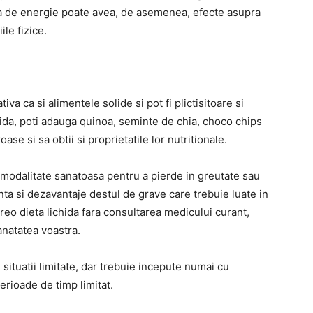
sa de energie poate avea, de asemenea, efecte asupra
ile fizice.
va ca si alimentele solide si pot fi plictisitoare si
chida, poti adauga quinoa, seminte de chia, choco chips
ase si sa obtii si proprietatile lor nutritionale.
 modalitate sanatoasa pentru a pierde in greutate sau
ta si dezavantaje destul de grave care trebuie luate in
o dieta lichida fara consultarea medicului curant,
anatatea voastra.
n situatii limitate, dar trebuie incepute numai cu
rioade de timp limitat.