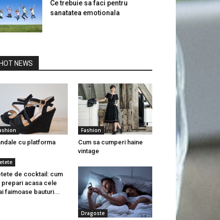
Ce trebuie sa faci pentru
sanatatea emotionala
HOT NEWS
ashion
Fashion
ndale cu platforma
Cum sa cumperi haine
vintage
etete
tete de cocktail: cum
 prepari acasa cele
i faimoase bauturi...
Dragoste