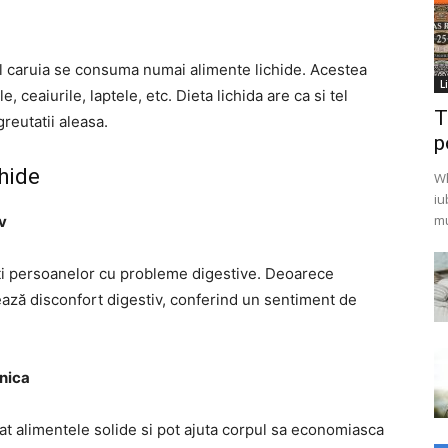
rul caruia se consuma numai alimente lichide. Acestea
L
 ceaiurile, laptele, etc. Dieta lichida are ca si tel
T
reutatii aleasa.
p
chide
Wh
iu
mu
v
sti persoanelor cu probleme digestive. Deoarece
ează disconfort digestiv, conferind un sentiment de
nica
at alimentele solide si pot ajuta corpul sa economiasca