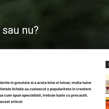
a sau nu?
erde in greutate si a arata bine si totusi, multa lume
Dietele lichide au cunoscut o popularitate in crestere
asa cum spun specialistii, trebuie luate cu precautii.
cest articol.