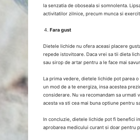
la senzatia de oboseala si somnolenta. Lip
activitatilor zilnice, precum munca si exerciti
Fara gust
Dietele lichide nu ofera aceasi placere gustati
repede istovitoare. Daca vrei sa tii dieta li
sau sirop de artar pentru a le face mai savuro
La prima vedere, dietele lichide pot parea o
un mod de a te energiza, insa acestea prezin
considerare. Nu va recomandam sa urmati vre
acesta va sti cea mai buna optiune pentru s
In concluzie, dietele lichide pot fi benefici i
aprobarea medicului curant si doar pentru pe