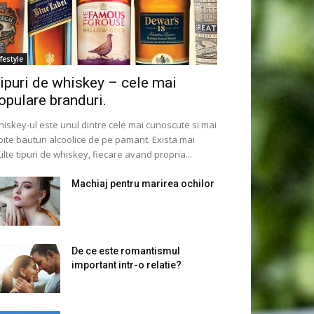
ifestyle
ipuri de whiskey – cele mai
opulare branduri.
iskey-ul este unul dintre cele mai cunoscute si mai
bite bauturi alcoolice de pe pamant. Exista mai
lte tipuri de whiskey, fiecare avand propria...
Machiaj pentru marirea ochilor
De ce este romantismul
important intr-o relatie?