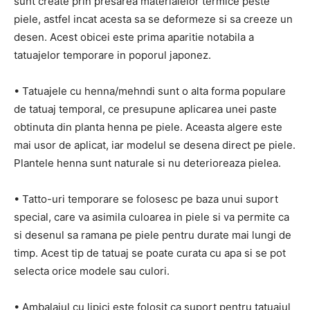
sunt create prin presarea materialelor termice peste
piele, astfel incat acesta sa se deformeze si sa creeze un
desen. Acest obicei este prima aparitie notabila a
tatuajelor temporare in poporul japonez.
• Tatuajele cu henna/mehndi sunt o alta forma populare
de tatuaj temporal, ce presupune aplicarea unei paste
obtinuta din planta henna pe piele. Aceasta algere este
mai usor de aplicat, iar modelul se desena direct pe piele.
Plantele henna sunt naturale si nu deterioreaza pielea.
• Tatto-uri temporare se folosesc pe baza unui suport
special, care va asimila culoarea in piele si va permite ca
si desenul sa ramana pe piele pentru durate mai lungi de
timp. Acest tip de tatuaj se poate curata cu apa si se pot
selecta orice modele sau culori.
• Ambalajul cu lipici este folosit ca suport pentru tatuajul