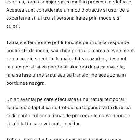
exprima, fara o angajare prea mult in procesul de tatuare.
Acestea sunt considerate un mod distractiv si usor de a
experienta stilul tau si personalitatea prin modele si
culori.
Tatuajele temporare pot fi fondate pentru a corespunde
noului stil de moda, sau chiar pentru a marca o eveniment
sau o ocazie speciala. In majoritatea cazurilor, desenul
tau temporal isi va pierde stralucirea dupa cateva zile,
fara sa lase urme arata sau sa transforme acea zona in
portiunea neagra.
Un alt avantaj pe care efectuarea unui tatuaj temporal il
aduce este faptul ca nu trebuie sa te gandesti la durerea
si disconfortul conditionat de procedurile conventionale
si la felul in care vei arata in viitor.
Totusi, daca ai luat ulterior decizia sa iti faci un tatuaj