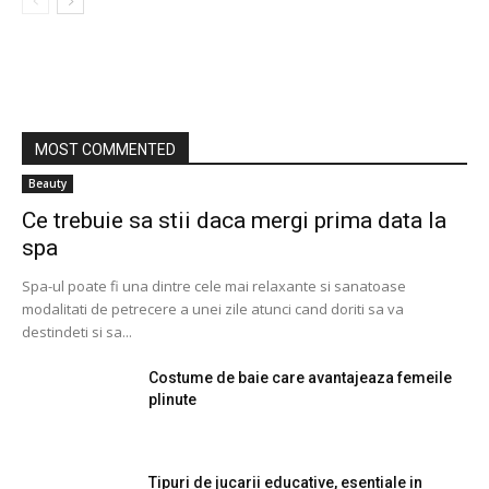
MOST COMMENTED
Beauty
Ce trebuie sa stii daca mergi prima data la
spa
Spa-ul poate fi una dintre cele mai relaxante si sanatoase
modalitati de petrecere a unei zile atunci cand doriti sa va
destindeti si sa...
Costume de baie care avantajeaza femeile
plinute
Tipuri de jucarii educative, esentiale in