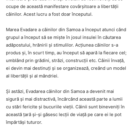
ocupe de această manifestare covârșitoare a libertății
câinilor. Acest lucru a fost doar începutul.
Marea Evadare a câinilor din Samoa a început atunci când
grupul a început să se miște în josul insulei în căutarea
adăpostului, hrănirii și stimulilor. Acțiunea câinilor s-a
produs și, în scurt timp, au început să apară la fiecare cel;
umblând prin grădini, străzi, construcții etc. Câinii învață,
ei devin mai destinuți și se organizează, creând un model
al libertății și al mândriei.
Și astăzi, Evadarea câinilor din Samoa a devenit mai
sigură și mai distractivă, încărcând această parte a lumii
cu stări fericite și bucuriile vieții. Câinii sunt bineveniți în
această țară și-și găsesc lecții de viață pe care ei le pot
împărtăși tuturor.