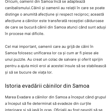
Oricum, oamenii din Samoa încă se adaptează
canibalismului.Câinii și oamenii au relații în care se poate
distinge o anumită afecțiune și respect reciproc; această
afecțiune a câinilor este transferată recepției călduroase
de care se bucură câinii din Samoa atunci când sunt aduși
în procese mai dificile.
Cel mai important, oamenii care au grijă de câini în
Samoa folosesc unificarea lor ca și cum ar fi piese ale
unui puzzle. Au creat un colac de salvare și oferit sprijin
pentru a ajuta micii eroi ai acestei insule să se stabilească
și să se bucure de viața lor.
Istoria evadării câinilor din Samoa
Marea Evadare a câinilor din Samoa a început când grupul
a început să fie determinat să evadeze din curțile
interioare și să iasă în oraș. Oficialii au fost nevoiți să se