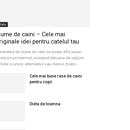
itate
ume de caini – Cele mai
riginale idei pentru catelul tau
rietatea de nume de caini se poate afla astazi
ste tot pe internet, existand milioane de opţiuni
ferite si unice, alternative sau clasice, toate...
Cele mai bune rase de caini
pentru copii
Dieta de toamna