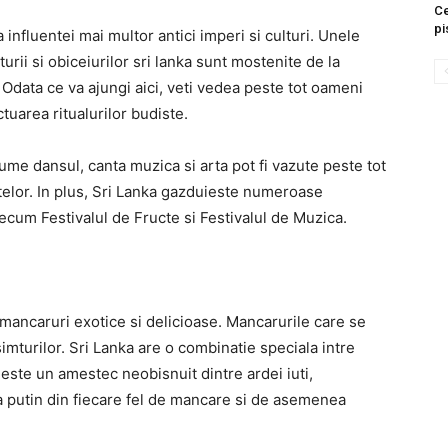
Ce
pi
 influentei mai multor antici imperi si culturi. Unele
urii si obiceiurilor sri lanka sunt mostenite de la
. Odata ce va ajungi aici, veti vedea peste tot oameni
ctuarea ritualurilor budiste.
 anume dansul, canta muzica si arta pot fi vazute peste tot
telor. In plus, Sri Lanka gazduieste numeroase
precum Festivalul de Fructe si Festivalul de Muzica.
i mancaruri exotice si delicioase. Mancarurile care se
imturilor. Sri Lanka are o combinatie speciala intre
i este un amestec neobisnuit dintre ardei iuti,
 putin din fiecare fel de mancare si de asemenea