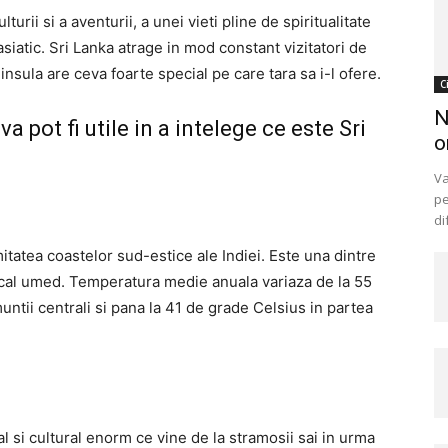
turii si a aventurii, a unei vieti pline de spiritualitate
iatic. Sri Lanka atrage in mod constant vizitatori de
insula are ceva foarte special pe care tara sa i-l ofere.
C
N
va pot fi utile in a intelege ce este Sri
o
Va
pe
di
mitatea coastelor sud-estice ale Indiei. Este una dintre
opical umed. Temperatura medie anuala variaza de la 55
ntii centrali si pana la 41 de grade Celsius in partea
al si cultural enorm ce vine de la stramosii sai in urma