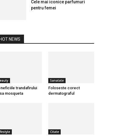
Cele mai iconice parfumuri
pentru femei
HOT NEWS
eauty
Sanatate
neficiile trandafirului
Foloseste corect
sa mosqueta
dermatograful
ifestyle
Citate