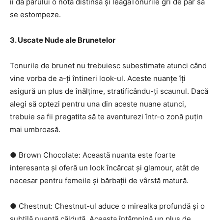
îi dă părului o nota distinsă și leagăTonurile gri de par să
se estompeze.
3. Uscate Nude ale Brunetelor
Tonurile de brunet nu trebuiesc subestimate atunci când
vine vorba de a-ți întineri look-ul. Aceste nuanțe îți
asigură un plus de înălțime, stratificându-ți scaunul. Dacă
alegi să optezi pentru una din aceste nuane atunci,
trebuie sa fii pregatita să te aventurezi într-o zonă puțin
mai umbroasă.
● Brown Chocolate: Această nuanta este foarte
interesanta și oferă un look încărcat și glamour, atât de
necesar pentru femeile și bărbații de vârstă matură.
● Chestnut: Chestnut-ul aduce o mirealka profundă și o
subtilă nuanță călduță. Aceasta întâmpină un plus de