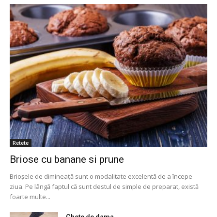
Retete
Briose cu banane si prune
Brioșele de dimineață sunt o modalitate excelentă de a începe
ziua. Pe lângă faptul că sunt destul de simple de preparat, există
foarte multe...
Ghete de dama