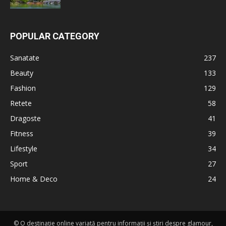
POPULAR CATEGORY
Sanatate
237
Beauty
133
Fashion
129
Retete
58
Dragoste
41
Fitness
39
Lifestyle
34
Sport
27
Home & Deco
24
© O destinație online variată pentru informații și știri despre glamour,