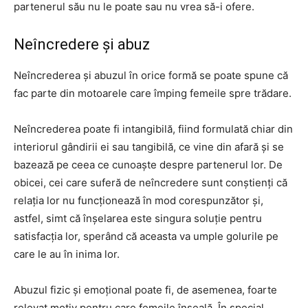
partenerul său nu le poate sau nu vrea să-i ofere.
Neîncredere și abuz
Neîncrederea și abuzul în orice formă se poate spune că
fac parte din motoarele care împing femeile spre trădare.
Neîncrederea poate fi intangibilă, fiind formulată chiar din
interiorul gândirii ei sau tangibilă, ce vine din afară și se
bazează pe ceea ce cunoaște despre partenerul lor. De
obicei, cei care suferă de neîncredere sunt conștienți că
relația lor nu funcționează în mod corespunzător și,
astfel, simt că înșelarea este singura soluție pentru
satisfacția lor, sperând că aceasta va umple golurile pe
care le au în inima lor.
Abuzul fizic și emoțional poate fi, de asemenea, foarte
relevat motiv pentru care femeile înșeală. În special,