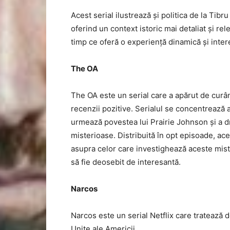
Acest serial ilustrează și politica de la Tibru 
oferind un context istoric mai detaliat și re
timp ce oferă o experiență dinamică și inter
The OA
The OA este un serial care a apărut de curâ
recenzii pozitive. Serialul se concentrează 
urmează povestea lui Prairie Johnson și a d
misterioase. Distribuită în opt episoade, ac
asupra celor care investighează aceste mist
să fie deosebit de interesantă.
Narcos
Narcos este un serial Netflix care tratează 
Unite ale Americii.