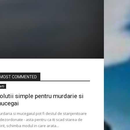
MOST COMMENTED
arti
olutii simple pentru murdarie si
ucegai
rdaria si mucegaiul pot fi destul de stanjenitoare
 dezordonate - asta pentru ca iti scad starea de
irit, schimba modul in care arata...