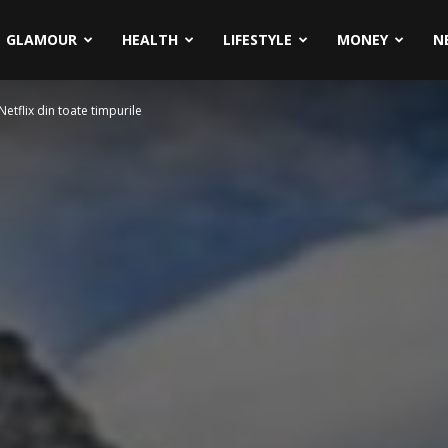
GLAMOUR
HEALTH
LIFESTYLE
MONEY
N
etflix din toate timpurile