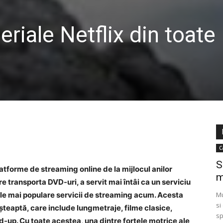
riale Netflix din toate
C
S
latforme de streaming online de la mijlocul anilor
m
e transporta DVD-uri, a servit mai întâi ca un serviciu
ele mai populare servicii de streaming acum. Acesta
Mu
si
așteaptă, care include lungmetraje, filme clasice,
sp
nd-up. Cu toate acestea, una dintre forțele motrice ale