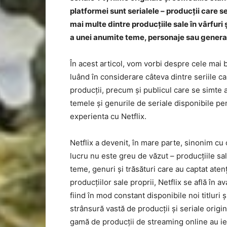
platformei sunt serialele – producții care s
mai multe dintre producțiile sale în vârfuri
a unei anumite teme, personaje sau generaț
În acest articol, vom vorbi despre cele mai b
luând în considerare câteva dintre seriile 
producții, precum și publicul care se simte a
temele și genurile de seriale disponibile pe
experienta cu Netflix.
Netflix a devenit, în mare parte, sinonim cu 
lucru nu este greu de văzut – producțiile sal
teme, genuri și trăsături care au captat aten
producțiilor sale proprii, Netflix se află în 
fiind în mod constant disponibile noi titluri 
strânsură vastă de producții și seriale orig
gamă de producții de streaming online au ieși