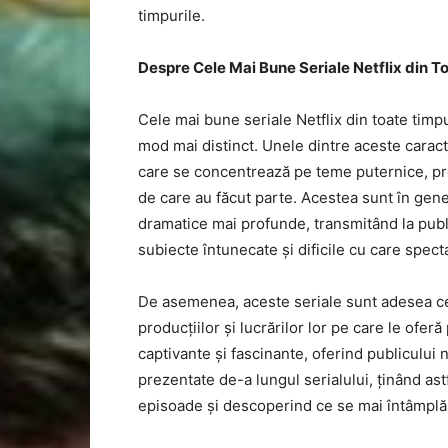
timpurile.
Despre Cele Mai Bune Seriale Netflix din T
Cele mai bune seriale Netflix din toate timpu
mod mai distinct. Unele dintre aceste caracter
care se concentrează pe teme puternice, prec
de care au făcut parte. Acestea sunt în gen
dramatice mai profunde, transmitând la publ
subiecte întunecate și dificile cu care specta
De asemenea, aceste seriale sunt adesea cel
producțiilor și lucrărilor lor pe care le ofer
captivante și fascinante, oferind publicului
prezentate de-a lungul serialului, ținând ast
episoade și descoperind ce se mai întâmplă în