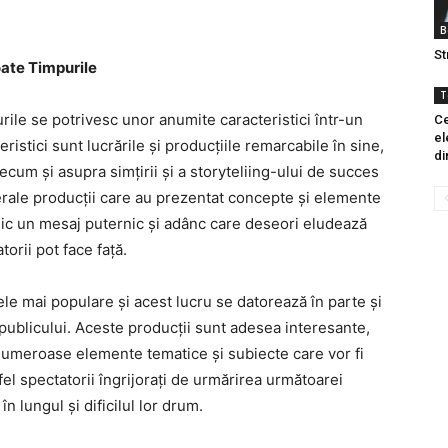
B
St
oate Timpurile
T
rile se potrivesc unor anumite caracteristici într-un
Ce
el
istici sunt lucrările și producțiile remarcabile în sine,
di
um și asupra simțirii și a storyteliing-ului de succes
erale producții care au prezentat concepte și elemente
ic un mesaj puternic și adânc care deseori eludează
torii pot face față.
e mai populare și acest lucru se datorează în parte și
ă publicului. Aceste producții sunt adesea interesante,
 numeroase elemente tematice și subiecte care vor fi
fel spectatorii îngrijorați de urmărirea următoarei
 lungul și dificilul lor drum.