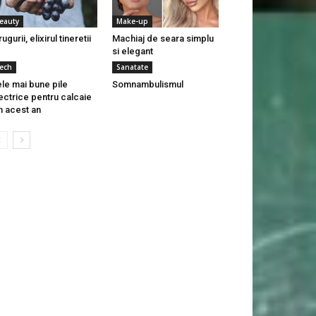
eauty
Make-up
rugurii, elixirul tineretii
Machiaj de seara simplu
si elegant
ech
Sanatate
le mai bune pile
Somnambulismul
ectrice pentru calcaie
n acest an