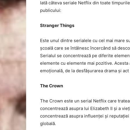
Iată câteva seriale Netflix din toate timpuril
publicului:
Stranger Things
Este unul dintre serialele cu cel mai mare su
școală care se întâlnesc încercând să descop
Serialul se concentrează pe diferite elemen
elemente cu elemente mai pozitive. Acesta 
emoțională, de la desfășurarea drama și act
The Crown
The Crown este un serial Netflix care tratea
concentrează asupra lui Elizabeth II și a vieț
concentrează asupra influenței și reputației f
globală.