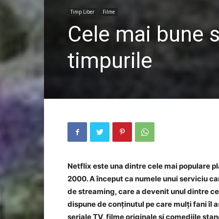
Timp Liber
Filme
Cele mai bune se
timpurile
Netflix este una dintre cele mai populare p
2000. A început ca numele unui serviciu car
de streaming, care a devenit unul dintre c
dispune de conținutul pe care mulți fani îl 
seriale TV, filme originale și comediile sta